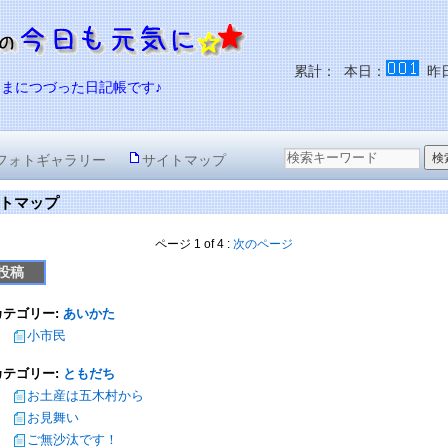
累計：
本日：
昨
ままにつづった日記帳です♪
フォトギャラリー
サイトマップ
トマップ
ページ 1 of 4 :
次のページ
投稿
カテゴリー:
あいかた
小市民
カテゴリー:
ともだち
お土産は五木村から
お見舞い
ご無沙汰です！