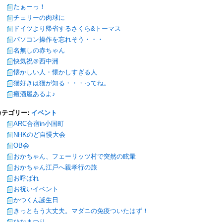
たぁーっ！
チェリーの肉球に
ドイツより帰省するさくら&トーマス
パソコン操作を忘れそう・・・
名無しの赤ちゃん
快気祝＠西中洲
懐かしい人・懐かしすぎる人
猫好きは猫が知る・・・ってね。
癒酒屋あるよ♪
カテゴリー:
イベント
ARC合宿in小国町
NHKのど自慢大会
OB会
おかちゃん、フェーリッツ村で突然の眩暈
おかちゃん江戸へ親孝行の旅
お呼ばれ
お祝いイベント
かつくん誕生日
きっともう大丈夫。マダニの免疫ついたはず！
ひなまつり