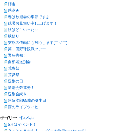
師走
感謝★
春は歓迎会の季節ですよ
残暑お見舞い申し上げます！
秋はどこいった～
秋祭り
突然の依頼にも対応します(￣▽￣)
第二回野球観戦ツアー
緊急告知！
自部署送別会
荒炎祭
荒炎祭
送別の日
送別会数連発！
送別会続き
阿蘇次郎65歳の誕生日
雨のライプツィヒ
カテゴリー:
ゴスペル
5月はイベント！
きっともう大丈夫。マダニの免疫ついたはず！