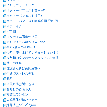
イルカウオッチング
オクトーバフェスト熊本2015
オクトーバフェスト福岡♪
オクトーバフェスト舞鶴公園「第1回」
オテライク
バラ園
マルセイユ石鹸作り♡
マルセイユ石鹼作り★Part2
今年2度目の江戸へ！
今年も盛り上げていきまっしょい！！
今年初のタマホームスタジアムin筑後
休日の研修
佐渡さん再び南阿蘇村へ
余興でストレス発散！
元旦
台風19号接近中なり！
名無しの赤ちゃん
夜警にランタン
大牟田侘び錆びツアー
妹帰省(((o(*ﾟ▽ﾟ*)o)))