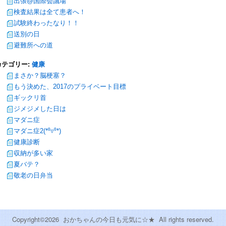
出張@国際会議場
検査結果は全て患者へ！
試験終わったなり！！
送別の日
避難所への道
カテゴリー:
健康
まさか？脳梗塞？
もう決めた、2017のプライベート目標
ギックリ首
ジメジメした日は
マダニ症
マダニ症2(*⁰▿⁰*)
健康診断
収納が多い家
夏バテ？
敬老の日弁当
Copyright©
2026 おかちゃんの今日も元気に☆★ All rights reserved.