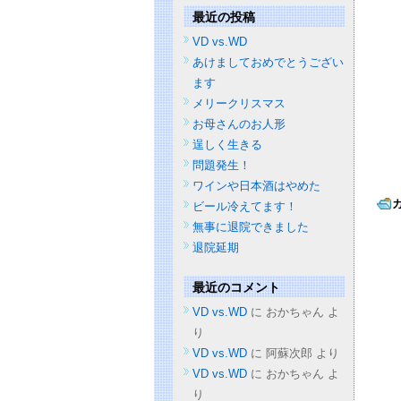
最近の投稿
VD vs.WD
あけましておめでとうござい
ます
メリークリスマス
お母さんのお人形
逞しく生きる
問題発生！
ワインや日本酒はやめた
ビール冷えてます！
無事に退院できました
退院延期
最近のコメント
VD vs.WD
に
おかちゃん
よ
り
VD vs.WD
に
阿蘇次郎
より
VD vs.WD
に
おかちゃん
よ
り