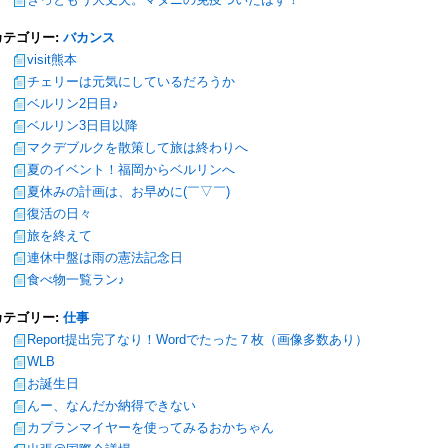
カテゴリー:
バカンス
visit熊本
チェリーは元気にしているだろうか
ベルリン2日目♪
ベルリン3日目以降
マクデブルクを散策して旅は終わりへ
夏のイベント！福岡からベルリンへ
夏休みの計画は、お早めに(￣▽￣)
復活の日々
旅を終えて
連休中盤は雨の憲法記念日
食べ物一覧ラン♪
カテゴリー:
仕事
Report提出完了なり！Wordでたった７枚（画像多数あり）
WLB
お誕生日
んー、なんだか納得できない
カプランマイヤーを使ってみるおかちゃん