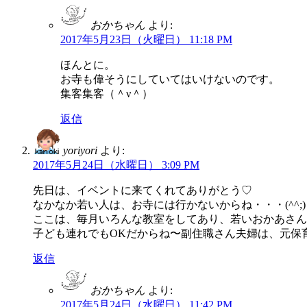
おかちゃん
より:
2017年5月23日（火曜日） 11:18 PM
ほんとに。
お寺も偉そうにしていてはいけないのです。
集客集客（＾ν＾）
返信
yoriyori
より:
2017年5月24日（水曜日） 3:09 PM
先日は、イベントに来てくれてありがとう♡
なかなか若い人は、お寺には行かないからね・・・(^^;)
ここは、毎月いろんな教室をしてあり、若いおかあさん
子ども連れでもOKだからね〜副住職さん夫婦は、元保
返信
おかちゃん
より:
2017年5月24日（水曜日） 11:42 PM