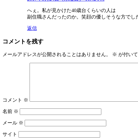
へぇ。私が見かけた40歳台くらいの人は
副住職さんだったのか。笑顔の優しそうな方でし
返信
コメントを残す
メールアドレスが公開されることはありません。
※
が付いて
コメント
※
名前
※
メール
※
サイト